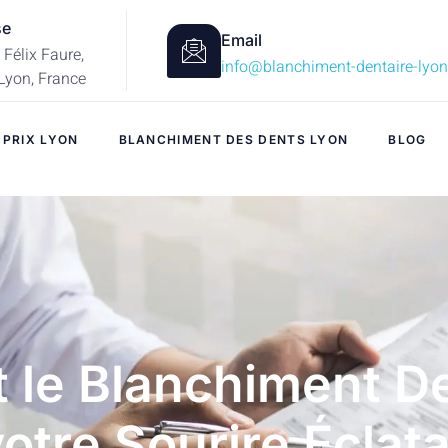
se
Email
 Félix Faure,
info@blanchiment-dentaire-lyon.
Lyon, France
 PRIX LYON
BLANCHIMENT DES DENTS LYON
BLOG
le Blanchiment De
otre Sourire Éclat